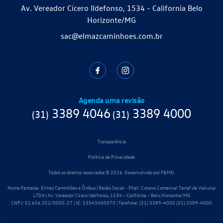
Av. Vereador Cícero Ildefonso, 1534 - California Belo
Horizonte/MG
sac@elmazcaminhoes.com.br
Agenda uma revisão
3389 4046
3389 4000
(31)
(31)
Transparência
Política de Privacidade
Todos os direitos reservados © 2026. Desenvolvido por
F&MD.
Nome Fantasia: Elmaz Caminhões e Ônibus | Razão Social - Filial: Cotave Comercial Tarraf de Veículos
LTDA | Av. Vereador Cícero Idelfonso, 1534 – Califórnia – Belo Horizonte/MG
CNPJ: 52.656.352/0005-27 | IE: 53543400070 | Telefone: (31) 3389-4000
(31) 3389-4000