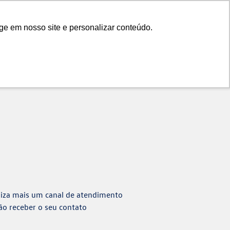
Fale Conosco
A Elmaz
ge em nosso site e personalizar conteúdo.
Home
Fale Conosco
liza mais um canal de atendimento
ção receber o seu contato