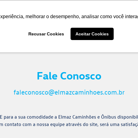
bus
Pneus
Peças e Serviços
Soluções Financeiras
experiência, melhorar o desempenho, analisar como você intera
Recusar Cookies
Aceitar Cookies
atendê-lo.
Fale Conosco
faleconosco@elmazcaminhoes.com.br
 E para a sua comodidade a Elmaz Caminhões e Ônibus disponibi
em contato com a nossa equipe através do site, será uma satisfa