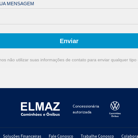
SUA MENSAGEM
Enviar
s não utilizar suas informações de contato para enviar qualquer tip
Concessionária
autorizada
Soluções Financeiras
Fale Conosco
Trabalhe Conosco
Colabor