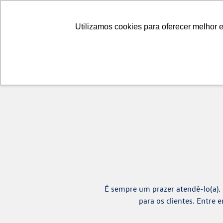
Caminhões
Ôni
Utilizamos cookies para oferecer melhor 
Fale com nossa equipe especializada. Será um prazer 
É sempre um prazer atendê-lo(a).
para os clientes. Entre 