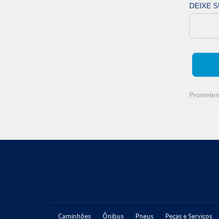
DEIXE 
Prometemo
Caminhões
Ônibus
Pneus
Peças e Serviços