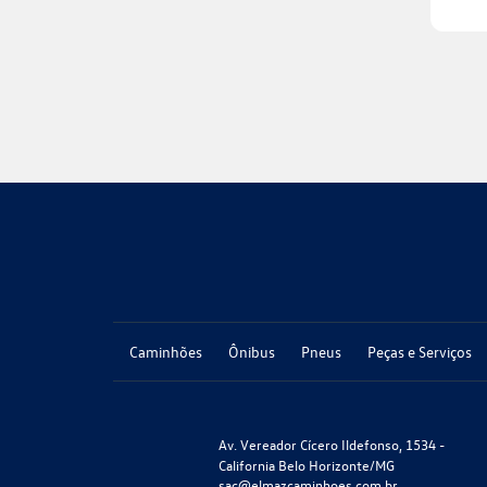
Caminhões
Ônibus
Pneus
Peças e Serviços
Av. Vereador Cícero Ildefonso, 1534 -
California Belo Horizonte/MG
sac@elmazcaminhoes.com.br