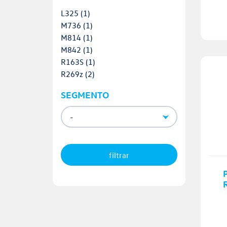
L325
(1)
M736
(1)
M814
(1)
M842
(1)
R163S
(1)
R269z
(2)
SEGMENTO
filtrar