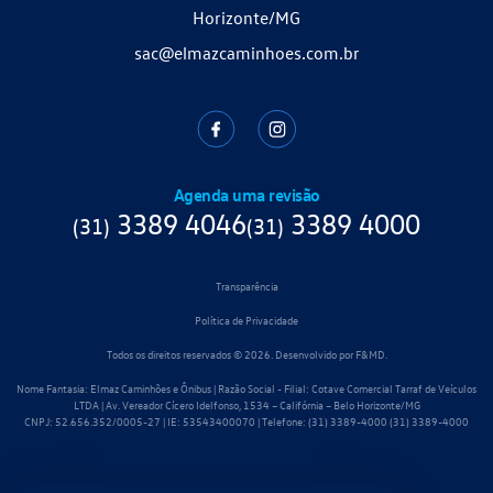
Horizonte/MG
sac@elmazcaminhoes.com.br
Agenda uma revisão
3389 4046
3389 4000
(31)
(31)
Transparência
Política de Privacidade
Todos os direitos reservados © 2026. Desenvolvido por
F&MD.
Nome Fantasia: Elmaz Caminhões e Ônibus | Razão Social - Filial: Cotave Comercial Tarraf de Veículos
LTDA | Av. Vereador Cícero Idelfonso, 1534 – Califórnia – Belo Horizonte/MG
CNPJ: 52.656.352/0005-27 | IE: 53543400070 | Telefone: (31) 3389-4000
(31) 3389-4000